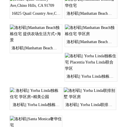
16825 Quail Country Ave,Chino Hills, CA 91709
​洛杉矶||Manhattan Beach奢华住宅
​洛杉矶||Manhattan Beach独栋住宅 学区房
​洛杉矶||Manhattan Beach独栋住宅 提供农场生活方式+海景
​洛杉矶|| Yorba Linda独栋住宅 Placentia Yorba Linda联合学区
​ 洛杉矶|| Yorba Linda独栋住宅 学区房+精美公园
​洛杉矶|| Yorba Linda联排别墅 学区房