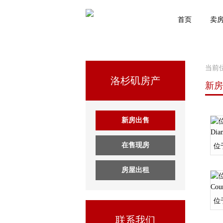
首页
卖
当前
洛杉矶房产
新房
新房出售
在售现房
房屋出租
联系我们